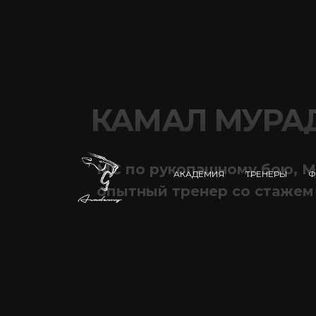
КАМАЛ МУРА
МС по рукопашному бою,
М
АКАДЕМИЯ
ТРЕНЕРЫ
Ф
опытный тренер со стажем 