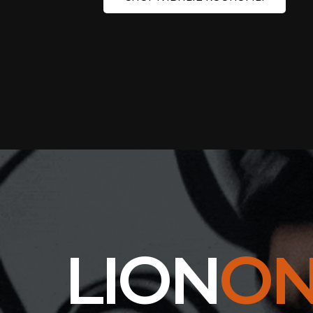
LION
O